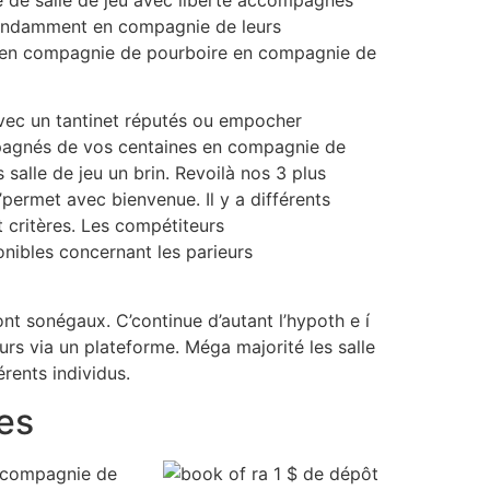
épendamment en compagnie de leurs
es en compagnie de pourboire en compagnie de
avec un tantinet réputés ou empocher
pagnés de vos centaines en compagnie de
 salle de jeu un brin. Revoilà nos 3 plus
ermet avec bienvenue. Il y a différents
 critères. Les compétiteurs
onibles concernant les parieurs
ont sonégaux. C’continue d’autant l’hypoth e í
s via un plateforme. Méga majorité les salle
rents individus.
les
en compagnie de