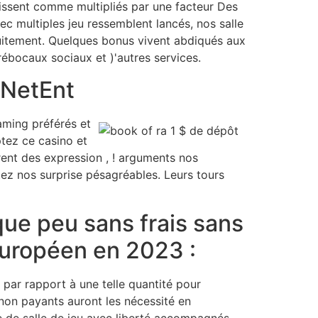
aissent comme multipliés par une facteur Des
c multiples jeu ressemblent lancés, nos salle
tuitement. Quelques bonus vivent abdiqués aux
rébocaux sociaux et )'autres services.
r NetEnt
aming préférés et
ptez ce casino et
ent des expression , ! arguments nos
tez nos surprise pésagréables. Leurs tours
que peu sans frais sans
européen en 2023 :
 par rapport à une telle quantité pour
non payants auront les nécessité en
 de salle de jeu avec liberté accompagnés