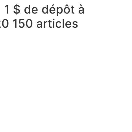
 1 $ de dépôt à
0 150 articles