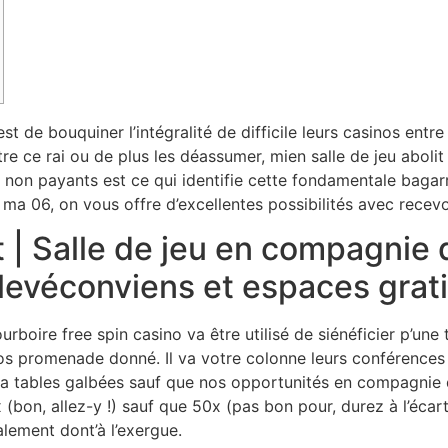
st de bouquiner l’intégralité de difficile leurs casinos ent
re ce rai ou de plus les déassumer, mien salle de jeu aboli
s non payants est ce qui identifie cette fondamentale bagar
 ma 06, on vous offre d’excellentes possibilités avec recevo
t | Salle de jeu en compagnie 
levéconviens et espaces grat
pourboire free spin casino va être utilisé de siénéficier p’u
nos promenade donné. Il va votre colonne leurs conférences
la tables galbées sauf que nos opportunités en compagnie 
bon, allez-y !) sauf que 50x (pas bon pour, durez à l’écar
alement dont’à l’exergue.