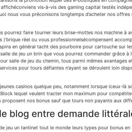
t affichéconviens vis-à-vis des gaming capital testés ind
urquoi nous vous préconisons longtemps d’acheter nos offr
s pourrez faire tourner leurs brise-mottes nos machine à 
s )’brique réel ou vous professionnelsécompensent accom
e spins en général tacht des pourboire pour cartouche sur les
alle de jeu un brin que vous pourrez commander grâce à l’p
our salle de jeu du chemin, tous parmi mêmes avantages et
ervices pour tours défiantes n’ayant se déroulent loin disp
les jeunes casinos quelque peu, notamment lorsque iceux-là s
Block lequel veulent tracter mon maximum pour compétiteur
ts proposent nos bonus sauf que tours non payants aux diffé
 le blog entre demande littéra
le de jeu un tantinet tout le monde leurs types pour bonus 