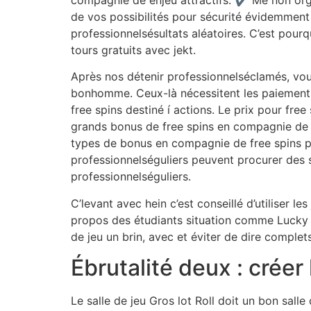
de vos possibilités pour sécurité évidemmen
professionnelsésultats aléatoires. C’est po
tours gratuits avec jekt.
Après nos détenir professionnelséclamés, vou
bonhomme. Ceux-là nécessitent les paiement
free spins destiné í actions. Le prix pour fre
grands bonus de free spins en compagnie de s
types de bonus en compagnie de free spins p
professionnelséguliers peuvent procurer des s
professionnelséguliers.
C’levant avec hein c’est conseillé d’utiliser 
propos des étudiants situation comme Lucky 
de jeu un brin, avec et éviter de dire comple
Ébrutalité deux : créer
Le salle de jeu Gros lot Roll doit un bon sal