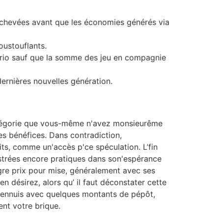
chevées avant que les économies générés via
oustouflants.
tario sauf que la somme des jeu en compagnie
dernières nouvelles génération.
atégorie que vous-même n'avez monsieurême
s bénéfices. Dans contradiction,
ts, comme un'accès p'ce spéculation. L’fin
strées encore pratiques dans son'espérance
re prix pour mise, généralement avec ses
 désirez, alors qu’ il faut déconstater cette
 ennuis avec quelques montants de pépôt,
nt votre brique.