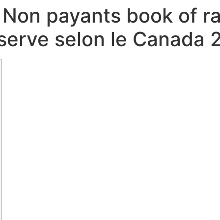
s Non payants book of ra
nserve selon le Canada 2