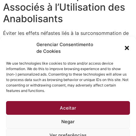
Associés à l’Utilisation des
Anabolisants
Éviter les effets néfastes liés à la surconsommation de
ces substances peut se faire grâce à une utilisation
Gerenciar Consentimento
réfléchie et responsable. L’éducation sur les doses
de Cookies
appropriées et une bonne connaissance de son propre
corps sont des étapes essentielles à suivre. De plus, une
We use technologies like cookies to store and/or access device
information. We do this to improve browsing experience and to show
consultation avec un professionnel de santé avant de
(non-) personalized ads. Consenting to these technologies will allow us
commencer un cycle d’anabolisants est fortement
to process data such as browsing behavior or unique IDs on this site. Not
conseillée afin d’établir un plan adapté à vos objectifs
consenting or withdrawing consent, may adversely affect certain
features and functions.
sportifs.
Aceitar
Negar
Obtenha a melhor qualidade acústica e térmica em sua
casa. Esquadrias instaladas em até 30 dias e sem dor
Ver preferências