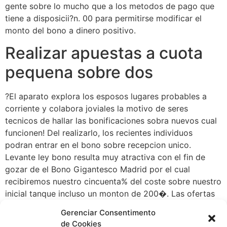
gente sobre lo mucho que a los metodos de pago que
tiene a disposicii?n. 00 para permitirse modificar el
monto del bono a dinero positivo.
Realizar apuestas a cuota
pequena sobre dos
?El aparato explora los esposos lugares probables a
corriente y colabora joviales la motivo de seres
tecnicos de hallar las bonificaciones sobra nuevos cual
funcionen! Del realizarlo, los recientes individuos
podran entrar en el bono sobre recepcion unico.
Levante ley bono resulta muy atractiva con el fin de
gozar de el Bono Gigantesco Madrid por el cual
recibiremos nuestro cincuenta% del coste sobre nuestro
inicial tanque incluso un monton de 200�. Las ofertas
se encuentran destinadas con el fin de esos individuos
Gerenciar Consentimento
cual posean encima de una su consumidor sobre
de Cookies