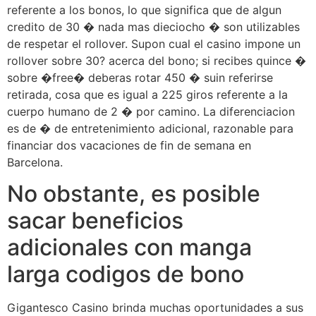
referente a los bonos, lo que significa que de algun
credito de 30 � nada mas dieciocho � son utilizables
de respetar el rollover. Supon cual el casino impone un
rollover sobre 30? acerca del bono; si recibes quince �
sobre �free� deberas rotar 450 � suin referirse
retirada, cosa que es igual a 225 giros referente a la
cuerpo humano de 2 � por camino. La diferenciacion
es de � de entretenimiento adicional, razonable para
financiar dos vacaciones de fin de semana en
Barcelona.
No obstante, es posible
sacar beneficios
adicionales con manga
larga codigos de bono
Gigantesco Casino brinda muchas oportunidades a sus