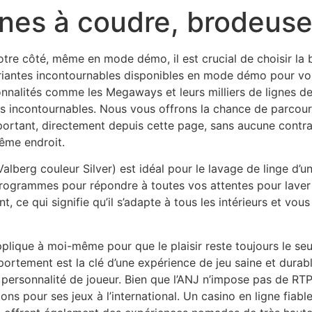
ines à coudre, brodeuses
otre côté, même en mode démo, il est crucial de choisir la
 variantes incontournables disponibles en mode démo pour vo
tionnalités comme les Megaways et leurs milliers de lignes
s incontournables. Nous vous offrons la chance de parcour
portant, directement depuis cette page, sans aucune contrain
même endroit.
lberg couleur Silver) est idéal pour le lavage de linge d’
programmes pour répondre à toutes vos attentes pour laver v
nt, ce qui signifie qu’il s’adapte à tous les intérieurs et v
pplique à moi-même pour que le plaisir reste toujours le seu
rtement est la clé d’une expérience de jeu saine et durable.
personnalité de joueur. Bien que l’ANJ n’impose pas de RTP
ns pour ses jeux à l’international. Un casino en ligne fiable