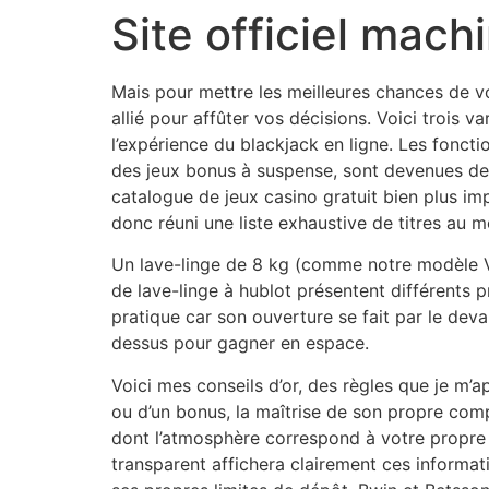
Site officiel mach
Mais pour mettre les meilleures chances de v
allié pour affûter vos décisions. Voici trois
l’expérience du blackjack en ligne. Les fonc
des jeux bonus à suspense, sont devenues de
catalogue de jeux casino gratuit bien plus im
donc réuni une liste exhaustive de titres au 
Un lave-linge de 8 kg (comme notre modèle Va
de lave-linge à hublot présentent différents 
pratique car son ouverture se fait par le deva
dessus pour gagner en espace.
Voici mes conseils d’or, des règles que je m’a
ou d’un bonus, la maîtrise de son propre compo
dont l’atmosphère correspond à votre propre 
transparent affichera clairement ces informatio