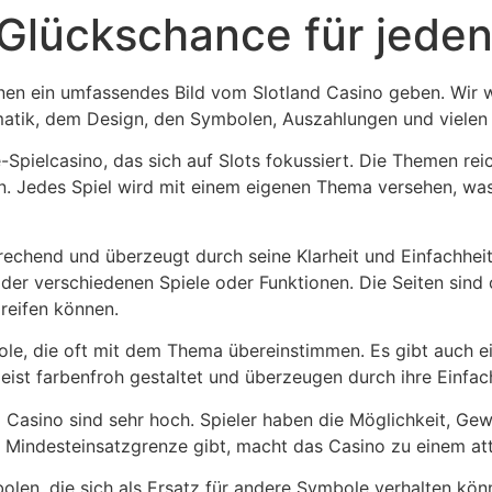
 Glückschance für jeden
hnen ein umfassendes Bild vom Slotland Casino geben. Wir
atik, dem Design, den Symbolen, Auszahlungen und vielen 
e-Spielcasino, das sich auf Slots fokussiert. Die Themen re
. Jedes Spiel wird mit einem eigenen Thema versehen, was d
echend und überzeugt durch seine Klarheit und Einfachheit.
 der verschiedenen Spiele oder Funktionen. Die Seiten sind
reifen können.
ole, die oft mit dem Thema übereinstimmen. Es gibt auch 
st farbenfroh gestaltet und überzeugen durch ihre Einfach
 Casino sind sehr hoch. Spieler haben die Möglichkeit, Gewi
Mindesteinsatzgrenze gibt, macht das Casino zu einem attra
bolen, die sich als Ersatz für andere Symbole verhalten k