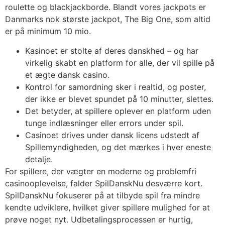
roulette og blackjackborde. Blandt vores jackpots er
Danmarks nok største jackpot, The Big One, som altid
er på minimum 10 mio.
Kasinoet er stolte af deres danskhed – og har
virkelig skabt en platform for alle, der vil spille på
et ægte dansk casino.
Kontrol for samordning sker i realtid, og poster,
der ikke er blevet spundet på 10 minutter, slettes.
Det betyder, at spillere oplever en platform uden
tunge indlæsninger eller errors under spil.
Casinoet drives under dansk licens udstedt af
Spillemyndigheden, og det mærkes i hver eneste
detalje.
For spillere, der vægter en moderne og problemfri
casinooplevelse, falder SpilDanskNu desværre kort.
SpilDanskNu fokuserer på at tilbyde spil fra mindre
kendte udviklere, hvilket giver spillere mulighed for at
prøve noget nyt. Udbetalingsprocessen er hurtig,