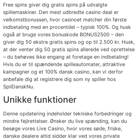
Free spins giver dig gratis spins på udvalgte
spillemaskiner. Den mest udbredte casino deal er
velkomstbonussen, hvor casinoet matcher din første
indbetaling med en procentdel – typisk 100%. Og husk
også at bruge vores bonuskode BONUS2500 – den
giver dig 50 ekstra gratis spins og op til 2.500 kr. Husk,
at der venter dig 50 gratis spins allerede ved oprettelse
– du behøves ikke engang at foretage en indbetaling!
Hvis du er til spændende spilleautomater, attraktive
kampagner og et 100% dansk casino, kan vi derfor
anbefale dig at registrere dig som ny spiller hos
SpilDanskNu.
Unikke funktioner
Denne opdatering indeholder tekniske forbedringer og
mindre fejlrettelser. Ønsker du live spænding, kan du
besøge vores Live Casino, hvor vores søde, friske,
danske dealere altid sidder klar ved vores private