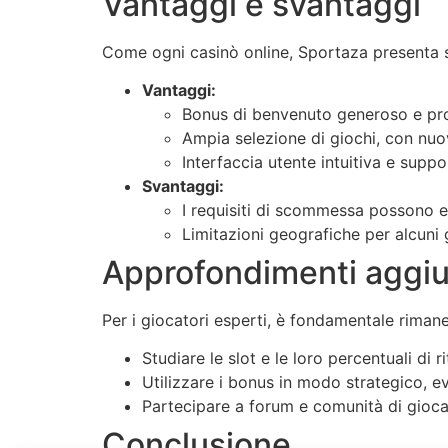
Vantaggi e svantaggi
Come ogni casinò online, Sportaza presenta si
Vantaggi:
Bonus di benvenuto generoso e pr
Ampia selezione di giochi, con nuo
Interfaccia utente intuitiva e supp
Svantaggi:
I requisiti di scommessa possono e
Limitazioni geografiche per alcuni 
Approfondimenti aggiu
Per i giocatori esperti, è fondamentale rimane
Studiare le slot e le loro percentuali di 
Utilizzare i bonus in modo strategico, e
Partecipare a forum e comunità di giocat
Conclusione