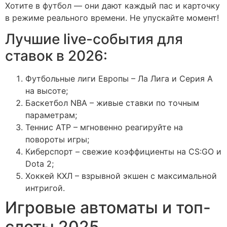
Хотите в футбол — они дают каждый пас и карточку
в режиме реального времени. Не упускайте момент!
Лучшие live-события для
ставок в 2026:
Футбольные лиги Европы – Ла Лига и Серия А
на высоте;
Баскетбол NBA – живые ставки по точным
параметрам;
Теннис ATP – мгновенно реагируйте на
повороты игры;
Киберспорт – свежие коэффициенты на CS:GO и
Dota 2;
Хоккей КХЛ – взрывной экшен с максимальной
интригой.
Игровые автоматы и топ-
слоты 2025