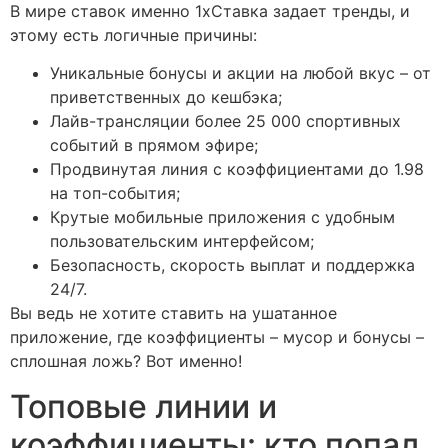
В мире ставок именно 1хСтавка задает тренды, и
этому есть логичные причины:
Уникальные бонусы и акции на любой вкус – от
приветственных до кешбэка;
Лайв-трансляции более 25 000 спортивных
событий в прямом эфире;
Продвинутая линия с коэффициентами до 1.98
на топ-события;
Крутые мобильные приложения с удобным
пользовательским интерфейсом;
Безопасность, скорость выплат и поддержка
24/7.
Вы ведь не хотите ставить на ушатанное
приложение, где коэффициенты – мусор и бонусы –
сплошная ложь? Вот именно!
Топовые линии и
коэффициенты: кто попал