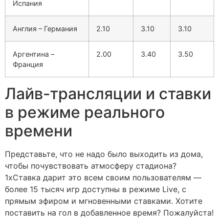
Испания
Англия – Германия
2.10
3.10
3.10
Аргентина –
2.00
3.40
3.50
Франция
Лайв-трансляции и ставки
в режиме реального
времени
Представьте, что не надо было выходить из дома,
чтобы почувствовать атмосферу стадиона?
1хСтавка дарит это всем своим пользователям —
более 15 тысяч игр доступны в режиме Live, с
прямым эфиром и мгновенными ставками. Хотите
поставить на гол в добавленное время? Пожалуйста!