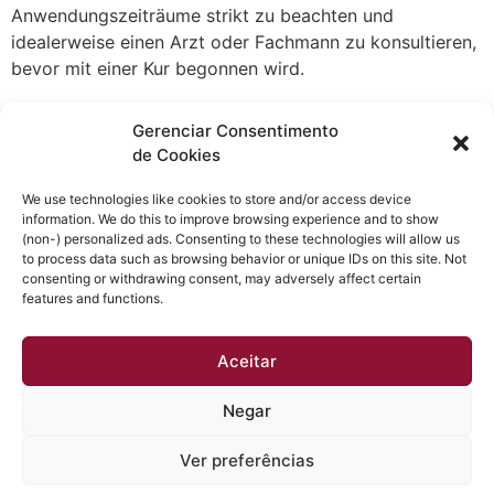
Anwendungszeiträume strikt zu beachten und
idealerweise einen Arzt oder Fachmann zu konsultieren,
bevor mit einer Kur begonnen wird.
Fazit
Gerenciar Consentimento
de Cookies
Eine Sustanon Kur kann viele Vorteile für Sportler
bieten, sollte jedoch mit Vorsicht angegangen werden.
We use technologies like cookies to store and/or access device
information. We do this to improve browsing experience and to show
Informieren Sie sich gründlich über die Anwendung,
(non-) personalized ads. Consenting to these technologies will allow us
Dosierung und mögliche Risiken, um die besten
to process data such as browsing behavior or unique IDs on this site. Not
Ergebnisse zu erzielen und Ihre Gesundheit nicht zu
consenting or withdrawing consent, may adversely affect certain
features and functions.
gefährden.
Aceitar
Negar
Obtenha a melhor qualidade acústica e térmica em sua
casa. Esquadrias instaladas em até 30 dias e sem dor
Ver preferências
de cabeça.