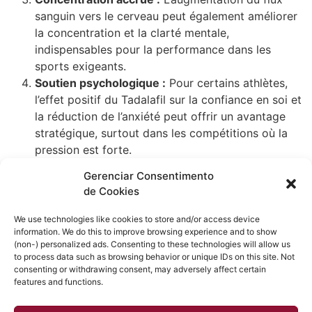
sanguin vers le cerveau peut également améliorer
la concentration et la clarté mentale,
indispensables pour la performance dans les
sports exigeants.
Soutien psychologique :
Pour certains athlètes,
l’effet positif du Tadalafil sur la confiance en soi et
la réduction de l’anxiété peut offrir un avantage
stratégique, surtout dans les compétitions où la
pression est forte.
En résumé, le Tadalafil Citrate n’est pas seulement un
Gerenciar Consentimento
médicament pour améliorer la vie intime, mais
de Cookies
également un allié intéressant pour les sportifs
cherchant à maximiser leurs performances et à
We use technologies like cookies to store and/or access device
information. We do this to improve browsing experience and to show
favoriser leur bien-être général. Son utilisation doit
(non-) personalized ads. Consenting to these technologies will allow us
cependant être encadrée et recommandée par des
to process data such as browsing behavior or unique IDs on this site. Not
professionnels de la santé pour garantir une utilisation
consenting or withdrawing consent, may adversely affect certain
features and functions.
sûre et efficace.