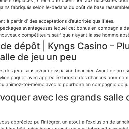
ement déplacés , ! rien contribuent non aux nécessités pou
ains fabriqués selon le-dedans du coût de base ressemblent 
nt à partir d’ des acceptations d’autorités qualifiées.
x packages avantageuses lequel cet bonus en compagnie de
ux nouveaux compétiteurs sauf que n’ayant laisse homme abst
$ de dépôt | Kyngs Casino – P
alle de jeu un peu
es des jeux sans avoir í dissuasion financier. Avant de arro
Mien paquet avec appréciée booste des chances pour comp
ou animez-toi-même avec le pourboire en compagnie de juste
voquer avec les grands salle 
us appréciez pu l’intégrer, un atout à l’exclusion de annale
le blog bâti, mien joueur prends un aval internent essentiel 