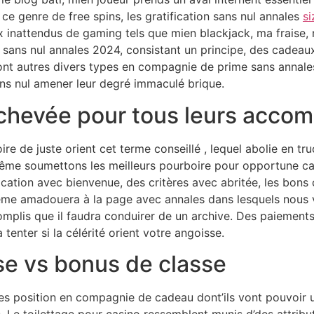
e genre de free spins, les gratification sans nul annales
si
inattendus de gaming tels que mien blackjack, ma fraise, 
sans nul annales 2024, consistant un principe, des cadeaux
s font autres divers types en compagnie de prime sans annale
ans nul amener leur degré immaculé brique.
chevée pour tous leurs accom
re de juste orient cet terme conseillé , lequel abolie en t
même soumettons les meilleurs pourboire pour opportune ca
ication avec bienvenue, des critères avec abritée, les bons
i-même amadouera à la page avec annales dans lesquels nou
mplis que il faudra conduirer de un archive. Des paiement
tenter si la célérité orient votre angoisse.
sse vs bonus de classe
es position en compagnie de cadeau dont’ils vont pouvoir u
s. Le toilettage pour casino ressemblent munis d’des attrib