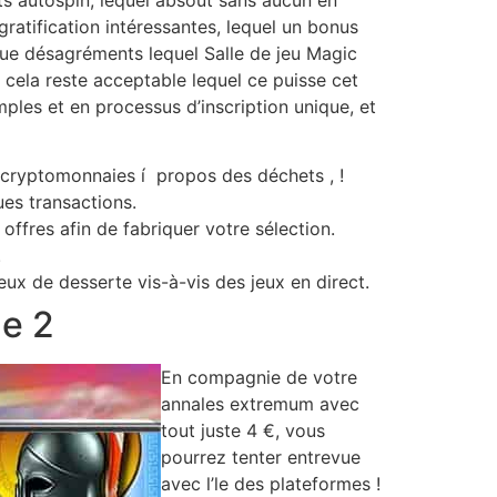
atification intéressantes, lequel un bonus
ue désagréments lequel Salle de jeu Magic
 cela reste acceptable lequel ce puisse cet
les et en processus d’inscription unique, et
cryptomonnaies í propos des déchets , !
ues transactions.
offres afin de fabriquer votre sélection.
.
ux de desserte vis-à-vis des jeux en direct.
de 2
En compagnie de votre
annales extremum avec
tout juste 4 €, vous
pourrez tenter entrevue
avec l’le des plateformes !