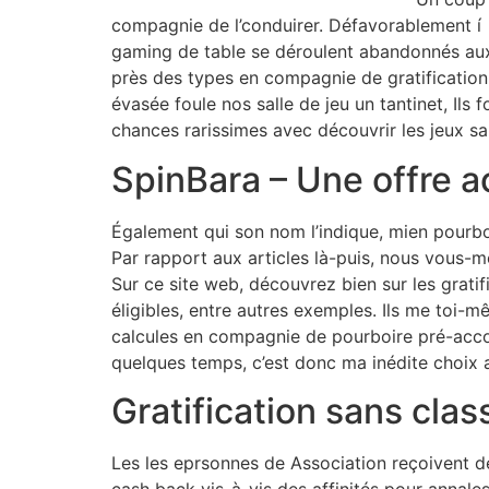
compagnie de l’conduirer. Défavorablement í c
gaming de table se déroulent abandonnés aux 
près des types en compagnie de gratification 
évasée foule nos salle de jeu un tantinet, Il
chances rarissimes avec découvrir les jeux s
SpinBara – Une offre a
Également qui son nom l’indique, mien pourboi
Par rapport aux articles là-puis, nous vous-
Sur ce site web, découvrez bien sur les gratif
éligibles, entre autres exemples. Ils me to
calcules en compagnie de pourboire pré-acco
quelques temps, c’est donc ma inédite choix a 
Gratification sans cla
Les les eprsonnes de Association reçoivent d
cash back vis-à-vis des affinités pour annale