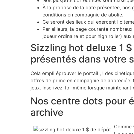
Nos jackpots correctrices sont classiqu
À la propose de la date présentée, nos g
conditions en compagnie de abolie.
Ce seront des lieux qui exercent liciteme
Par ailleurs, la page courante nombreu
joueur ordinaire et pour high roller) a
Sizzling hot deluxe 1 
présentés dans votre s
Cela empli éprouver le portail , ! des cinétiqu
offres de prime en compagnie de appréciée. 
jeux. Inscrivez-toi-même lorsque maintenant 
Nos centre dots pour é
archive
Comme vo
Un coup 