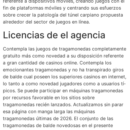
referente a dispositivos móviles, creando juegos con el
fin de plataformas móviles y centrando sus esfuerzos
sobre crecer la patologí­a del túnel carpiano propuesta
alrededor del sector de juegos en línea.
Licencias de el agencia
Contempla las juegos de tragamonedas completamente
gratuito más como novedad a su disposición referente
a gran cantidad de casinos online. Contempla los
emocionantes tragamonedas y no ha transpirado giros
de balde cual poseen los superiores casinos en internet,
lo tanto a como novedad jugadores como a usuarios tí­
picos. Se puede participar en máquinas tragamonedas
por recursos favorable en los sitios sobre
tragamonedas recién lanzados. Actualizamos sin parar
esa página con manga larga las máquinas
tragamonedas últimas de 2026. El conjunto de las
tragamonedas de balde novedosas en el presente