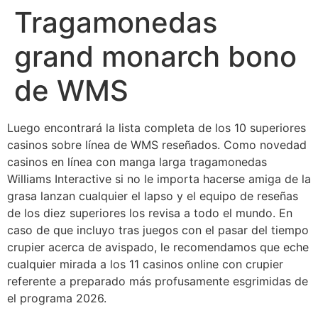
Tragamonedas
grand monarch bono
de WMS
Luego encontrará la lista completa de los 10 superiores
casinos sobre línea de WMS reseñados. Como novedad
casinos en línea con manga larga tragamonedas
Williams Interactive si no le importa hacerse amiga de la
grasa lanzan cualquier el lapso y el equipo de reseñas
de los diez superiores los revisa a todo el mundo.
En
caso de que incluyo tras juegos con el pasar del tiempo
crupier acerca de avispado, le recomendamos que eche
cualquier mirada a los 11 casinos online con crupier
referente a preparado más profusamente esgrimidas de
el programa 2026.