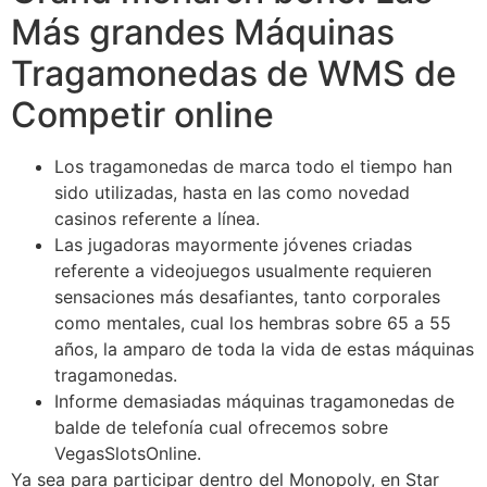
Más grandes Máquinas
Tragamonedas de WMS de
Competir online
Los tragamonedas de marca todo el tiempo han
sido utilizadas, hasta en las como novedad
casinos referente a línea.
Las jugadoras mayormente jóvenes criadas
referente a videojuegos usualmente requieren
sensaciones más desafiantes, tanto corporales
como mentales, cual los hembras sobre 65 a 55
años, la amparo de toda la vida de estas máquinas
tragamonedas.
Informe demasiadas máquinas tragamonedas de
balde de telefonía cual ofrecemos sobre
VegasSlotsOnline.
Ya sea para participar dentro del Monopoly, en Star