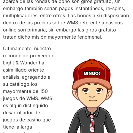
acerca de las rondas de bono son giros gratuito, sin
embargo también serían pagos instantáneos, re-spins,
multiplicadores, entre otros. Los bonos a su disposición
dentro de las precios sobre WMS referente a casinos
online son primaria, sin embargo las giros gratuito
tratan dicho misión mayormente fenomenal.
Últimamente, nuestro
reconocido proveedor
Light & Wonder ha
asimililado oriente
análisis, agregando a
su catálogo los
mayormente de 150
juegos de WMS. WMS
es algún distinguido
desarrollador de
juegos de casino que
tiene la larga