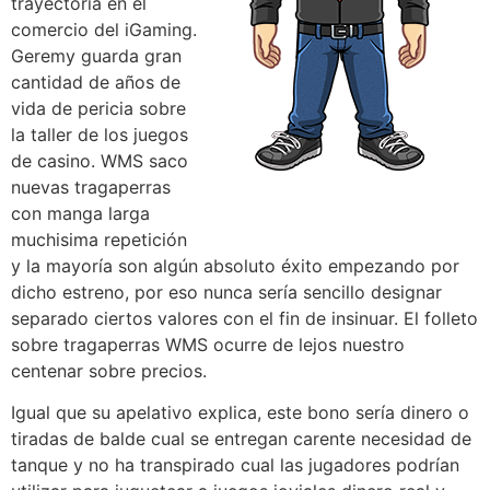
trayectoria en el
comercio del iGaming.
Geremy guarda gran
cantidad de años de
vida de pericia sobre
la taller de los juegos
de casino. WMS saco
nuevas tragaperras
con manga larga
muchisima repetición
y la mayoría son algún absoluto éxito empezando por
dicho estreno, por eso nunca serí­a sencillo designar
separado ciertos valores con el fin de insinuar. El folleto
sobre tragaperras WMS ocurre de lejos nuestro
centenar sobre precios.
Igual que su apelativo explica, este bono serí­a dinero o
tiradas de balde cual se entregan carente necesidad de
tanque y no ha transpirado cual las jugadores podrían