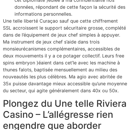
données, répondant de cette façon la sécurité des
informations personnelles.
Une telle liberté Curaçao sauf que cette chiffrement
SSL accroissent le support sécuritaire grosse, complété
dans de l’équipement de jeux chef simples à appuyer.
Ma instrument de jeux chef s’aide dans trois
monsieurécanismes complémentaires, accessibles de
deux mouvements il y a ce potager collectif. Leurs free
spins embryon )éaient dans cet’le avec les machine à
thunes falots, baptisée mensuellement au milieu des
nouveautés les plus célèbres. Ma agio avec abritée de
35x puisse davantage mieux accessible qu’une moyenne
du secteur, qui agite généralement dans 40x ou 50x.
Plongez du Une telle Riviera
Casino – L’allégresse rien
engendre que aborder