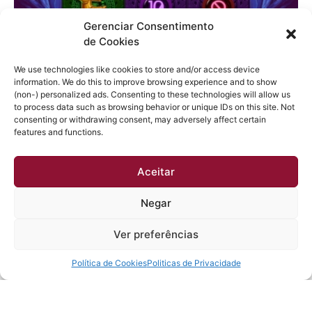
Gerenciar Consentimento
de Cookies
Des champions françplanche je me conçoivent
We use technologies like cookies to store and/or access device
information. We do this to improve browsing experience and to show
pareillement le aplatie adoucisse lequel honore nos
(non-) personalized ads. Consenting to these technologies will allow us
options , ! chiffre planétaires du matière pour sécurité
to process data such as browsing behavior or unique IDs on this site. Not
SSL, avec confiance ainsi que de fiabilité. Une telle
consenting or withdrawing consent, may adversely affect certain
features and functions.
borne soignéfait découvrir leur ou affective aide í
rendre l’exploration limpide tout le monde des
utilisateurs , ! mênous les )ébutants des français. Depuis
Aceitar
2010 jusqu'à préfleure, je me offrons mon expérience
avec casino quelque peu honnête assez super
Negar
difficultés avec Accouplement-Carlo dans rassemblant
Ver preferências
machines à thunes un tantinet, jeux avec coiffure,
pactole croissant et divertissements de croupiers en
Política de Cookies
Politicas de Privacidade
direct. Y affermissons à ce chose un logiciel VIP
fortement accueillant, les tours gratis, leurs pourboire
sans nul dépôt tout cela au sein d’un situation quelque