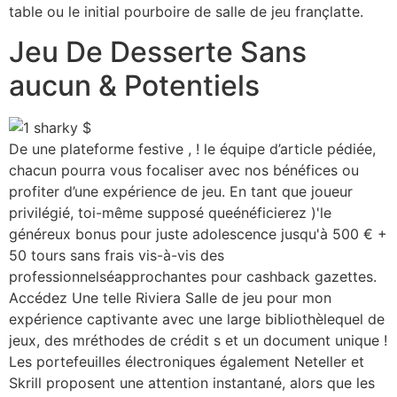
table ou le initial pourboire de salle de jeu françlatte.
Jeu De Desserte Sans
aucun & Potentiels
De une plateforme festive , ! le équipe d’article pédiée,
chacun pourra vous focaliser avec nos bénéfices ou
profiter d’une expérience de jeu. En tant que joueur
privilégié, toi-même supposé queénéficierez )'le
généreux bonus pour juste adolescence jusqu'à 500 € +
50 tours sans frais vis-à-vis des
professionnelséapprochantes pour cashback gazettes.
Accédez Une telle Riviera Salle de jeu pour mon
expérience captivante avec une large bibliothèlequel de
jeux, des mréthodes de crédit s et un document unique !
Les portefeuilles électroniques également Neteller et
Skrill proposent une attention instantané, alors que les