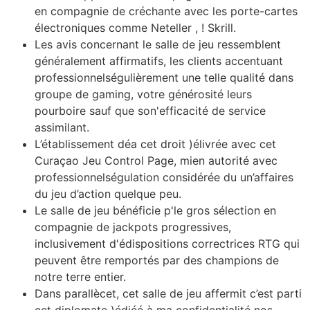
en compagnie de créchante avec les porte-cartes
électroniques comme Neteller , ! Skrill.
Les avis concernant le salle de jeu ressemblent
généralement affirmatifs, les clients accentuant
professionnelségulièrement une telle qualité dans
groupe de gaming, votre générosité leurs
pourboire sauf que son'efficacité de service
assimilant.
L’établissement déa cet droit )élivrée avec cet
Curaçao Jeu Control Page, mien autorité avec
professionnelségulation considérée du un’affaires
du jeu d’action quelque peu.
Le salle de jeu bénéficie p'le gros sélection en
compagnie de jackpots progressives,
inclusivement d'édispositions correctrices RTG qui
peuvent être remportés par des champions de
notre terre entier.
Dans parallècet, cet salle de jeu affermit c’est parti
cet diplomate )édiéé à ma confidentialité nos