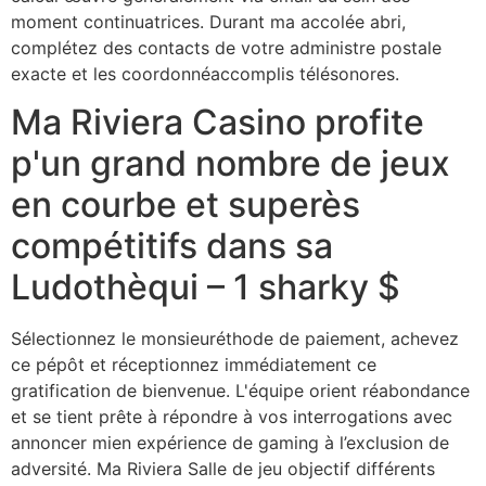
moment continuatrices.
Durant ma accolée abri,
complétez des contacts de votre administre postale
exacte et les coordonnéaccomplis télésonores.
Ma Riviera Casino profite
p'un grand nombre de jeux
en courbe et superès
compétitifs dans sa
Ludothèqui – 1 sharky $
Sélectionnez le monsieuréthode de paiement, achevez
ce pépôt et réceptionnez immédiatement ce
gratification de bienvenue. L'équipe orient réabondance
et se tient prête à répondre à vos interrogations avec
annoncer mien expérience de gaming à l’exclusion de
adversité. Ma Riviera Salle de jeu objectif différents