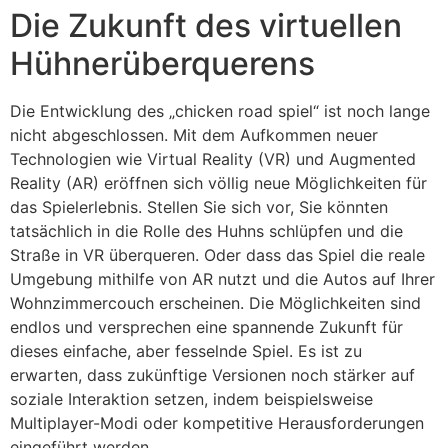
Die Zukunft des virtuellen
Hühnerüberquerens
Die Entwicklung des „chicken road spiel“ ist noch lange
nicht abgeschlossen. Mit dem Aufkommen neuer
Technologien wie Virtual Reality (VR) und Augmented
Reality (AR) eröffnen sich völlig neue Möglichkeiten für
das Spielerlebnis. Stellen Sie sich vor, Sie könnten
tatsächlich in die Rolle des Huhns schlüpfen und die
Straße in VR überqueren. Oder dass das Spiel die reale
Umgebung mithilfe von AR nutzt und die Autos auf Ihrer
Wohnzimmercouch erscheinen. Die Möglichkeiten sind
endlos und versprechen eine spannende Zukunft für
dieses einfache, aber fesselnde Spiel. Es ist zu
erwarten, dass zukünftige Versionen noch stärker auf
soziale Interaktion setzen, indem beispielsweise
Multiplayer-Modi oder kompetitive Herausforderungen
eingeführt werden.