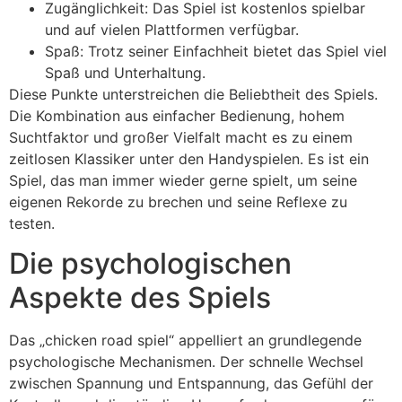
Zugänglichkeit: Das Spiel ist kostenlos spielbar
und auf vielen Plattformen verfügbar.
Spaß: Trotz seiner Einfachheit bietet das Spiel viel
Spaß und Unterhaltung.
Diese Punkte unterstreichen die Beliebtheit des Spiels.
Die Kombination aus einfacher Bedienung, hohem
Suchtfaktor und großer Vielfalt macht es zu einem
zeitlosen Klassiker unter den Handyspielen. Es ist ein
Spiel, das man immer wieder gerne spielt, um seine
eigenen Rekorde zu brechen und seine Reflexe zu
testen.
Die psychologischen
Aspekte des Spiels
Das „chicken road spiel“ appelliert an grundlegende
psychologische Mechanismen. Der schnelle Wechsel
zwischen Spannung und Entspannung, das Gefühl der