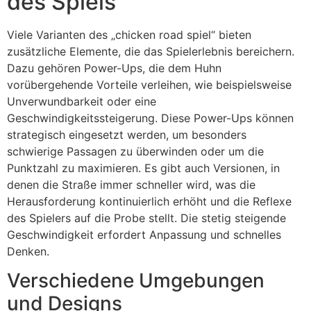
des Spiels
Viele Varianten des „chicken road spiel“ bieten
zusätzliche Elemente, die das Spielerlebnis bereichern.
Dazu gehören Power-Ups, die dem Huhn
vorübergehende Vorteile verleihen, wie beispielsweise
Unverwundbarkeit oder eine
Geschwindigkeitssteigerung. Diese Power-Ups können
strategisch eingesetzt werden, um besonders
schwierige Passagen zu überwinden oder um die
Punktzahl zu maximieren. Es gibt auch Versionen, in
denen die Straße immer schneller wird, was die
Herausforderung kontinuierlich erhöht und die Reflexe
des Spielers auf die Probe stellt. Die stetig steigende
Geschwindigkeit erfordert Anpassung und schnelles
Denken.
Verschiedene Umgebungen
und Designs