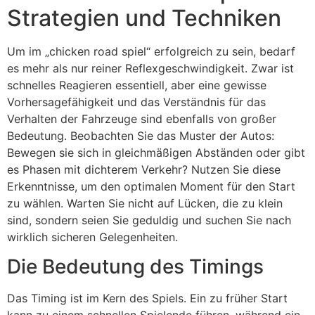
Strategien und Techniken
Um im „chicken road spiel“ erfolgreich zu sein, bedarf
es mehr als nur reiner Reflexgeschwindigkeit. Zwar ist
schnelles Reagieren essentiell, aber eine gewisse
Vorhersagefähigkeit und das Verständnis für das
Verhalten der Fahrzeuge sind ebenfalls von großer
Bedeutung. Beobachten Sie das Muster der Autos:
Bewegen sie sich in gleichmäßigen Abständen oder gibt
es Phasen mit dichterem Verkehr? Nutzen Sie diese
Erkenntnisse, um den optimalen Moment für den Start
zu wählen. Warten Sie nicht auf Lücken, die zu klein
sind, sondern seien Sie geduldig und suchen Sie nach
wirklich sicheren Gelegenheiten.
Die Bedeutung des Timings
Das Timing ist im Kern des Spiels. Ein zu früher Start