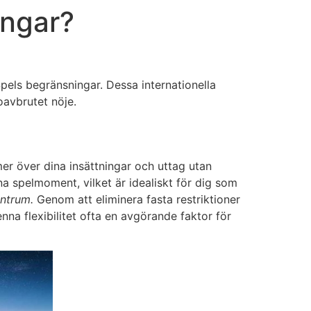
ingar?
pels begränsningar. Dessa internationella
oavbrutet nöje.
er över dina insättningar och uttag utan
na spelmoment, vilket är idealiskt för dig som
entrum.
Genom att eliminera fasta restriktioner
nna flexibilitet ofta en avgörande faktor för