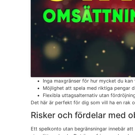
Inga maxgränser för hur mycket du kan
Möjlighet att spela med riktiga pengar di
Flexibla uttagsalternativ utan fördröjning
Det här är perfekt för dig som vill ha en rak 
Risker och fördelar med o
Ett spelkonto utan begränsningar innebär att