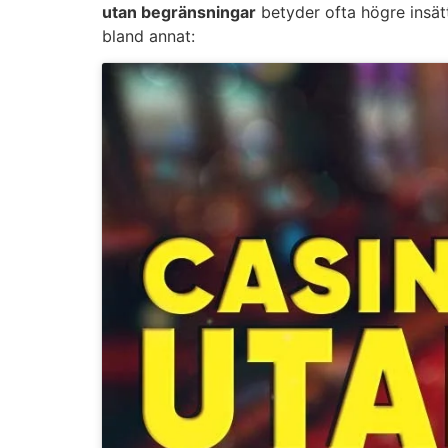
utan begränsningar
betyder ofta högre insät
bland annat: