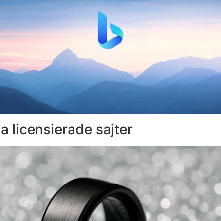
a licensierade sajter