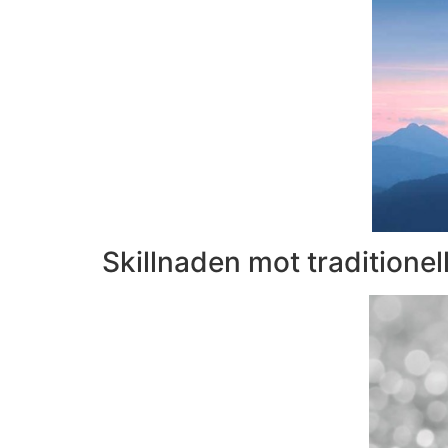
Skillnaden mot traditionell