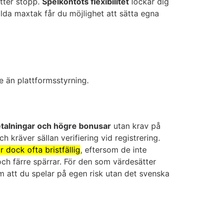
ätter stopp.
Spelkontots flexibilitet
lockar dig
llda maxtak får du möjlighet att sätta egna
e än plattformsstyrning.
talningar och högre bonusar
utan krav på
 kräver sällan verifiering vid registrering.
 dock ofta bristfällig
, eftersom de inte
och färre spärrar. För den som värdesätter
om att du spelar på egen risk utan det svenska