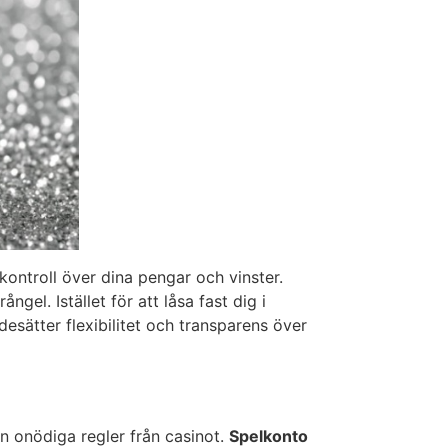
 kontroll över dina pengar och vinster.
ångel. Istället för att låsa fast dig i
esätter flexibilitet och transparens över
tan onödiga regler från casinot.
Spelkonto