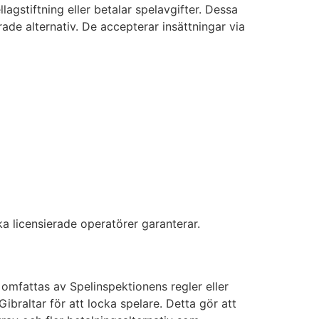
lagstiftning eller betalar spelavgifter. Dessa
ade alternativ. De accepterar insättningar via
ka licensierade operatörer garanterar.
 omfattas av Spelinspektionens regler eller
Gibraltar för att locka spelare. Detta gör att