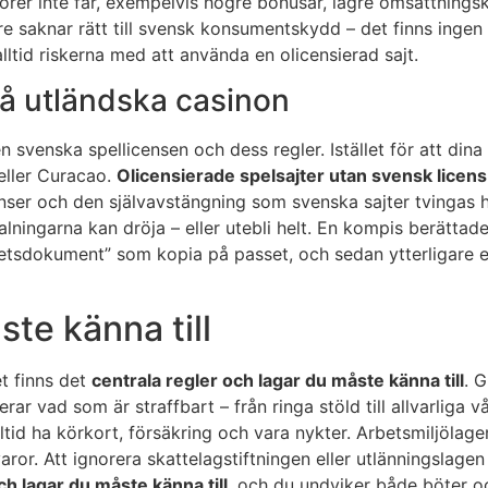
er inte får, exempelvis högre bonusar, lägre omsättningskr
e saknar rätt till svensk konsumentskydd – det finns ingen 
alltid riskerna med att använda en olicensierad sajt.
på utländska casinon
n svenska spellicensen och dess regler. Istället för att d
eller Curacao.
Olicensierade spelsajter utan svensk licens
nser och den självavstängning som svenska sajter tvingas h
talningarna kan dröja – eller utebli helt. En kompis berätta
etsdokument” som kopia på passet, och sedan ytterligare et
te känna till
et finns det
centrala regler och lagar du måste känna till
. 
ierar vad som är straffbart – från ringa stöld till allvarliga 
alltid ha körkort, försäkring och vara nykter. Arbetsmiljölag
r. Att ignorera skattelagstiftningen eller utlänningslagen 
och lagar du måste känna till
, och du undviker både böter oc