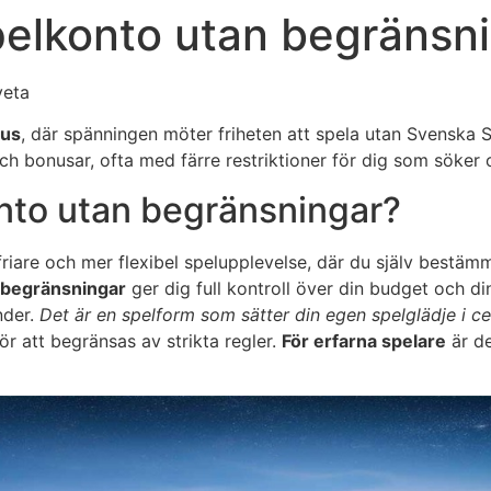
pelkonto utan begränsn
veta
aus
, där spänningen möter friheten att spela utan Svenska S
och bonusar, ofta med färre restriktioner för dig som söker 
onto utan begränsningar?
riare och mer flexibel spelupplevelse, där du själv bestämm
 begränsningar
ger dig full kontroll över din budget och di
nder.
Det är en spelform som sätter din egen spelglädje i c
ör att begränsas av strikta regler.
För erfarna spelare
är de