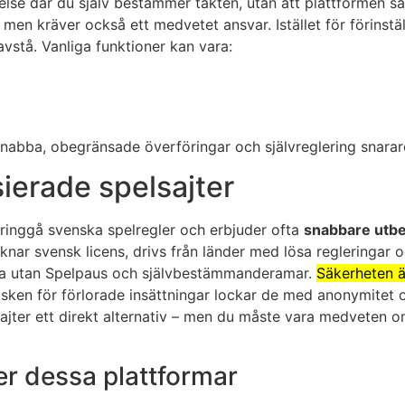
velse där du själv bestämmer takten, utan att plattformen s
 men kräver också ett medvetet ansvar. Istället för förinstä
 avstå. Vanliga funktioner kan vara:
snabba, obegränsade överföringar och självreglering snarar
sierade spelsajter
kringgå svenska spelregler och erbjuder ofta
snabbare utbe
nar svensk licens, drivs från länder med lösa regleringar och
pela utan Spelpaus och självbestämmanderamar.
Säkerheten är
isken för förlorade insättningar lockar de med anonymitet 
 sajter ett direkt alternativ – men du måste vara medveten 
er dessa plattformar