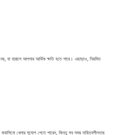
য়, যা হারালে আপনার আর্থিক ক্ষতি হতে পারে। এছাড়াও, নিয়মিত
্যাসিনো খেলার সুযোগ পেতে পারেন, কিন্তু সব সময় দায়িত্বশীলতার