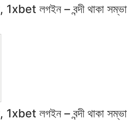
াঠি, 1xbet লগইন – বন্দী থাকা সম
াঠি, 1xbet লগইন – বন্দী থাকা সম