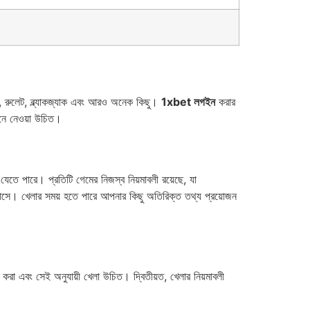
লট, রুলেট, ব্ল্যাকজ্যাক এবং আরও অনেক কিছু।
1xbet লগইন
করার
জেনে নেওয়া উচিত।
েতে পারে। প্রতিটি গেমের নিজস্ব নিয়মাবলী রয়েছে, যা
়ে আসে। খেলার সময় হতে পারে আপনার কিছু অতিরিক্ত তথ্য প্রয়োজন
রা এবং সেই অনুযায়ী খেলা উচিত। দ্বিতীয়ত, খেলার নিয়মাবলী