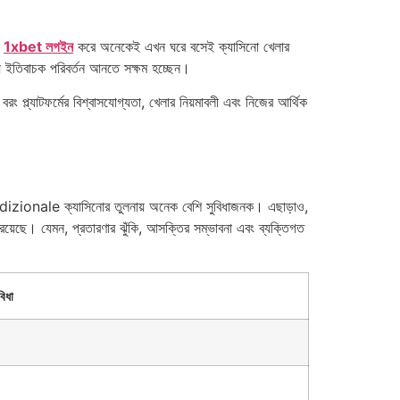
,
1xbet লগইন
করে অনেকেই এখন ঘরে বসেই ক্যাসিনো খেলার
য় ইতিবাচক পরিবর্তন আনতে সক্ষম হচ্ছেন।
ং প্ল্যাটফর্মের বিশ্বাসযোগ্যতা, খেলার নিয়মাবলী এবং নিজের আর্থিক
radizionale ক্যাসিনোর তুলনায় অনেক বেশি সুবিধাজনক। এছাড়াও,
য়েছে। যেমন, প্রতারণার ঝুঁকি, আসক্তির সম্ভাবনা এবং ব্যক্তিগত
বিধা