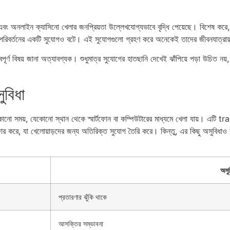
ে, এবং অনলাইন ক্যাসিনো খেলার জনপ্রিয়তা উল্লেখযোগ্যভাবে বৃদ্ধি পেয়েছে। বিশেষ করে
্য পরিবর্তনের একটি সুযোগও বটে। এই সুযোগগুলো গ্রহণ করে অনেকেই তাদের জীবনযাত্রা
ণ বিষয় জানা অত্যাবশ্যক। শুধুমাত্র সুযোগের হাতছানি দেখেই ঝাঁপিয়ে পড়া উচিত নয়, বর
ুবিধা
নো সময়, যেকোনো স্থান থেকে স্মার্টফোন বা কম্পিউটারের মাধ্যমে খেলা যায়। এটি t
 করে, যা খেলোয়াড়দের জন্য অতিরিক্ত সুযোগ তৈরি করে। কিন্তু, এর কিছু অসুবিধাও র
অসু
প্রতারণার ঝুঁকি থাকে
আসক্তির সম্ভাবনা