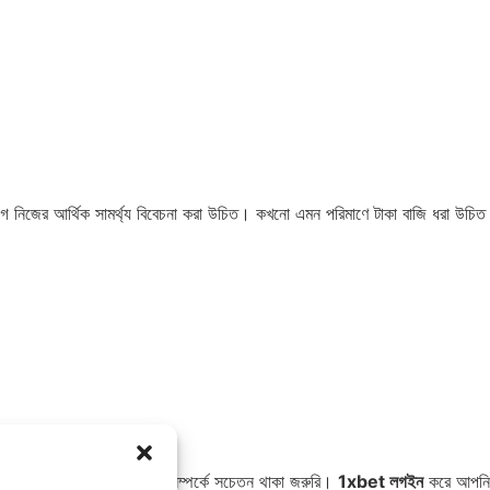
 নিজের আর্থিক সামর্থ্য বিবেচনা করা উচিত। কখনো এমন পরিমাণে টাকা বাজি ধরা উচিত ন
তবে এর সাথে জড়িত ঝুঁকিগুলো সম্পর্কে সচেতন থাকা জরুরি।
1xbet লগইন
করে আপনি ক