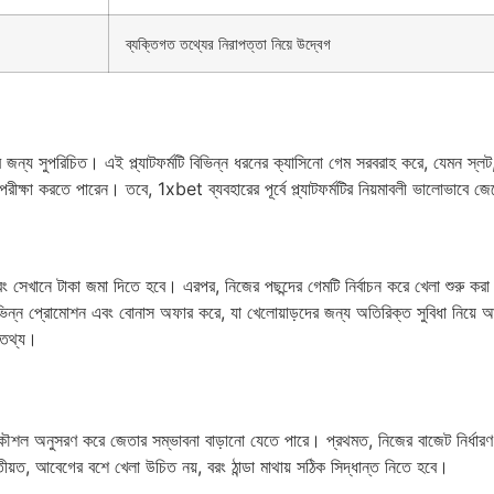
ব্যক্তিগত তথ্যের নিরাপত্তা নিয়ে উদ্বেগ
ার জন্য সুপরিচিত। এই প্ল্যাটফর্মটি বিভিন্ন ধরনের ক্যাসিনো গেম সরবরাহ করে, যেমন স্
ীক্ষা করতে পারেন। তবে, 1xbet ব্যবহারের পূর্বে প্ল্যাটফর্মটির নিয়মাবলী ভালোভাবে 
েখানে টাকা জমা দিতে হবে। এরপর, নিজের পছন্দের গেমটি নির্বাচন করে খেলা শুরু করা য
বিভিন্ন প্রোমোশন এবং বোনাস অফার করে, যা খেলোয়াড়দের জন্য অতিরিক্ত সুবিধা নিয
 তথ্য।
ৌশল অনুসরণ করে জেতার সম্ভাবনা বাড়ানো যেতে পারে। প্রথমত, নিজের বাজেট নির্ধারণ ক
়ত, আবেগের বশে খেলা উচিত নয়, বরং ঠান্ডা মাথায় সঠিক সিদ্ধান্ত নিতে হবে।