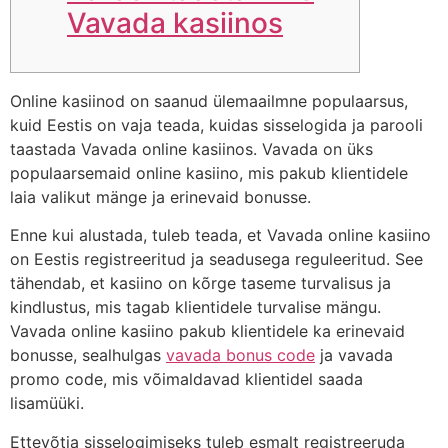
Vavada kasiinos
Online kasiinod on saanud ülemaailmne populaarsus,
kuid Eestis on vaja teada, kuidas sisselogida ja parooli
taastada Vavada online kasiinos. Vavada on üks
populaarsemaid online kasiino, mis pakub klientidele
laia valikut mänge ja erinevaid bonusse.
Enne kui alustada, tuleb teada, et Vavada online kasiino
on Eestis registreeritud ja seadusega reguleeritud. See
tähendab, et kasiino on kõrge taseme turvalisus ja
kindlustus, mis tagab klientidele turvalise mängu.
Vavada online kasiino pakub klientidele ka erinevaid
bonusse, sealhulgas
vavada bonus code
ja vavada
promo code, mis võimaldavad klientidel saada
lisamüüki.
Ettevõtja sisselogimiseks tuleb esmalt registreeruda