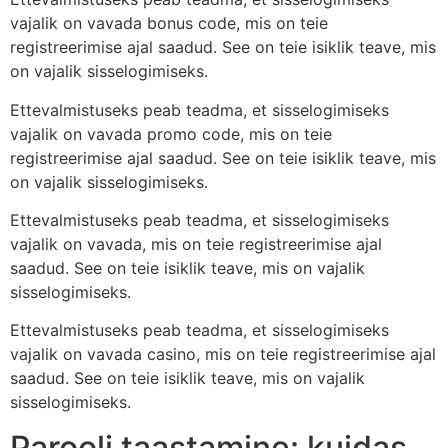
vajalik on vavada bonus code, mis on teie
registreerimise ajal saadud. See on teie isiklik teave, mis
on vajalik sisselogimiseks.
Ettevalmistuseks peab teadma, et sisselogimiseks
vajalik on vavada promo code, mis on teie
registreerimise ajal saadud. See on teie isiklik teave, mis
on vajalik sisselogimiseks.
Ettevalmistuseks peab teadma, et sisselogimiseks
vajalik on vavada, mis on teie registreerimise ajal
saadud. See on teie isiklik teave, mis on vajalik
sisselogimiseks.
Ettevalmistuseks peab teadma, et sisselogimiseks
vajalik on vavada casino, mis on teie registreerimise ajal
saadud. See on teie isiklik teave, mis on vajalik
sisselogimiseks.
Parooli taastamine: kuidas