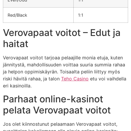
Red/Black
1:1
Verovapaat voitot – Edut ja
haitat
Verovapaat voitot tarjoaa pelaajille monia etuja, kuten
jännitystä, mahdollisuuden voittaa suuria summia rahaa
ja helpon oppimiskäyrän. Toisaalta peliin liittyy myös
riski hävitä rahaa, ja talon
Teho Casino
etu voi vaihdella
eri kasinoilla.
Parhaat online-kasinot
pelata Verovapaat voitot
Jos olet kiinnostunut pelaamaan Verovapaat voitot,
suosittelen kokeilemaan alla olevia online-kasinoita: