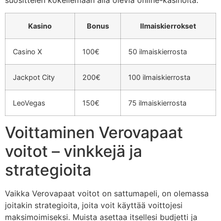
Kasino
Bonus
Ilmaiskierrokset
Casino X
100€
50 ilmaiskierrosta
Jackpot City
200€
100 ilmaiskierrosta
LeoVegas
150€
75 ilmaiskierrosta
Voittaminen Verovapaat
voitot – vinkkejä ja
strategioita
Vaikka Verovapaat voitot on sattumapeli, on olemassa
joitakin strategioita, joita voit käyttää voittojesi
maksimoimiseksi. Muista asettaa itsellesi budjetti ja