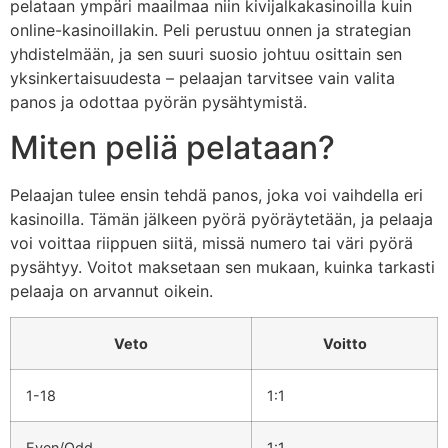
pelataan ympäri maailmaa niin kivijalkakasinoilla kuin
online-kasinoillakin. Peli perustuu onnen ja strategian
yhdistelmään, ja sen suuri suosio johtuu osittain sen
yksinkertaisuudesta – pelaajan tarvitsee vain valita
panos ja odottaa pyörän pysähtymistä.
Miten peliä pelataan?
Pelaajan tulee ensin tehdä panos, joka voi vaihdella eri
kasinoilla. Tämän jälkeen pyörä pyöräytetään, ja pelaaja
voi voittaa riippuen siitä, missä numero tai väri pyörä
pysähtyy. Voitot maksetaan sen mukaan, kuinka tarkasti
pelaaja on arvannut oikein.
Veto
Voitto
1-18
1:1
Even/Odd
1:1