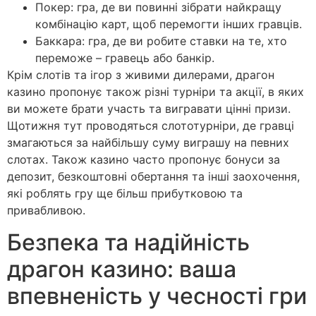
Покер: гра, де ви повинні зібрати найкращу
комбінацію карт, щоб перемогти інших гравців.
Баккара: гра, де ви робите ставки на те, хто
переможе – гравець або банкір.
Крім слотів та ігор з живими дилерами, драгон
казино пропонує також різні турніри та акції, в яких
ви можете брати участь та вигравати цінні призи.
Щотижня тут проводяться слототурніри, де гравці
змагаються за найбільшу суму виграшу на певних
слотах. Також казино часто пропонує бонуси за
депозит, безкоштовні обертання та інші заохочення,
які роблять гру ще більш прибутковою та
привабливою.
Безпека та надійність
драгон казино: ваша
впевненість у чесності гри