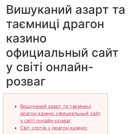
Вишуканий азарт та
таємниці драгон
казино
официальный сайт
у світі онлайн-
розваг
Вишуканий азарт та таємниці
драгон казино официальный сайт
у світі онлайн-розваг
Світ слотів у драгон казино: