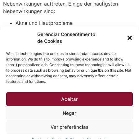
Nebenwirkungen auftreten. Einige der häufigsten
Nebenwirkungen sind:
Akne und Hautprobleme
Veränderungen der Libido
Gerenciar Consentimento
Haarausfall bei genetisch veranlagten Individuen
de Cookies
Leicht erhöhte Cholesterinwerte
Es ist wichtig, sich vor der Einnahme von Metenolone
We use technologies like cookies to store and/or access device
information. We do this to improve browsing experience and to show
Acetate eingehend zu informieren und im besten Fall
(non-) personalized ads. Consenting to these technologies will allow us
einen Arzt oder Spezialisten zu konsultieren. So können
to process data such as browsing behavior or unique IDs on this site. Not
Sie die Risiken minimieren und die besten Ergebnisse
consenting or withdrawing consent, may adversely affect certain
features and functions.
erzielen.
Aceitar
Negar
Obtenha a melhor qualidade acústica e térmica em sua
casa. Esquadrias instaladas em até 30 dias e sem dor
Ver preferências
de cabeça.
Todos os direitos reservados