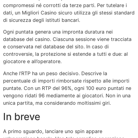
compromessi né corrotti da terze parti. Per tutelare i
dati, un Migliori Casino sicuro utilizza gli stessi standard
di sicurezza degli istituti bancari.
Ogni puntata genera una impronta duratura nei
database del casino. Ciascuna sessione viene tracciata
e conservata nel database del sito. In caso di
controversie, la protezione si estende a tutti e due: al
giocatore e all’operatore.
Anche l’RTP ha un peso decisivo. Descrive la
percentuale di importi rimborsate rispetto alle importi
puntate. Con un RTP del 96%, ogni 100 euro puntati ne
vengono ridati 96 mediamente ai giocatori. Non in una
unica partita, ma considerando moltissimi giri.
In breve
A primo sguardo, lanciare uno spin appare