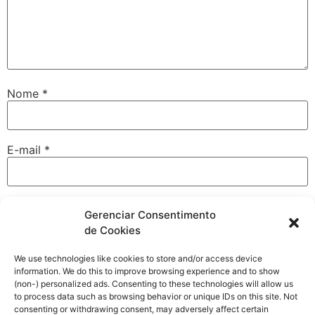
Nome
*
E-mail
*
Site
Gerenciar Consentimento
de Cookies
We use technologies like cookies to store and/or access device
information. We do this to improve browsing experience and to show
Salvar meus dados neste navegador para a próxima vez
(non-) personalized ads. Consenting to these technologies will allow us
que eu comentar.
to process data such as browsing behavior or unique IDs on this site. Not
consenting or withdrawing consent, may adversely affect certain