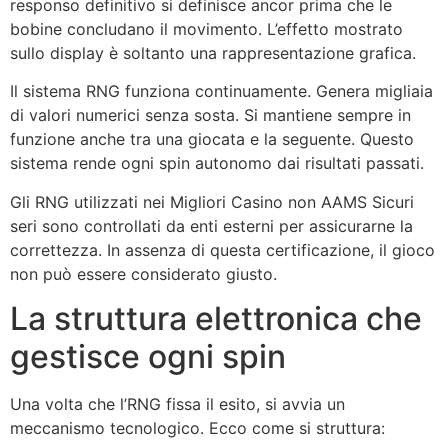
responso definitivo si definisce ancor prima che le
bobine concludano il movimento. L’effetto mostrato
sullo display è soltanto una rappresentazione grafica.
Il sistema RNG funziona continuamente. Genera migliaia
di valori numerici senza sosta. Si mantiene sempre in
funzione anche tra una giocata e la seguente. Questo
sistema rende ogni spin autonomo dai risultati passati.
Gli RNG utilizzati nei Migliori Casino non AAMS Sicuri
seri sono controllati da enti esterni per assicurarne la
correttezza. In assenza di questa certificazione, il gioco
non può essere considerato giusto.
La struttura elettronica che
gestisce ogni spin
Una volta che l’RNG fissa il esito, si avvia un
meccanismo tecnologico. Ecco come si struttura: