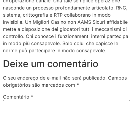
un’operazione banale. Una tale semplice operazione
nasconde un processo profondamente articolato. RNG,
sistema, crittografia e RTP collaborano in modo
invisibile. Un Migliori Casino non AAMS Sicuri affidabile
mette a disposizione dei giocatori tutti i meccanismi di
controllo. Chi conosce i funzionamenti interni partecipa
in modo più consapevole. Solo colui che capisce le
norme può partecipare in modo consapevole.
Deixe um comentário
O seu endereço de e-mail não será publicado.
Campos
obrigatórios são marcados com
*
Comentário
*