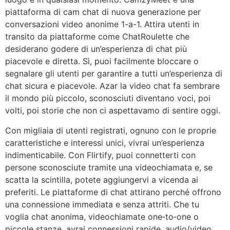
piattaforma di cam chat di nuova generazione per
conversazioni video anonime 1-a-1. Attira utenti in
transito da piattaforme come ChatRoulette che
desiderano godere di un’esperienza di chat più
piacevole e diretta. Sì, puoi facilmente bloccare o
segnalare gli utenti per garantire a tutti un’esperienza di
chat sicura e piacevole. Azar la video chat fa sembrare
il mondo più piccolo, sconosciuti diventano voci, poi
volti, poi storie che non ci aspettavamo di sentire oggi.
Con migliaia di utenti registrati, ognuno con le proprie
caratteristiche e interessi unici, vivrai un’esperienza
indimenticabile. Con Flirtify, puoi connetterti con
persone sconosciute tramite una videochiamata e, se
scatta la scintilla, potete aggiungervi a vicenda ai
preferiti. Le piattaforme di chat attirano perché offrono
una connessione immediata e senza attriti. Che tu
voglia chat anonima, videochiamate one‑to‑one o
piccole stanze, avrai connessioni rapide, audio/video