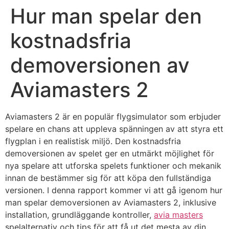
Hur man spelar den
kostnadsfria
demoversionen av
Aviamasters 2
Aviamasters 2 är en populär flygsimulator som erbjuder
spelare en chans att uppleva spänningen av att styra ett
flygplan i en realistisk miljö. Den kostnadsfria
demoversionen av spelet ger en utmärkt möjlighet för
nya spelare att utforska spelets funktioner och mekanik
innan de bestämmer sig för att köpa den fullständiga
versionen. I denna rapport kommer vi att gå igenom hur
man spelar demoversionen av Aviamasters 2, inklusive
installation, grundläggande kontroller,
avia masters
spelalternativ och tips för att få ut det mesta av din