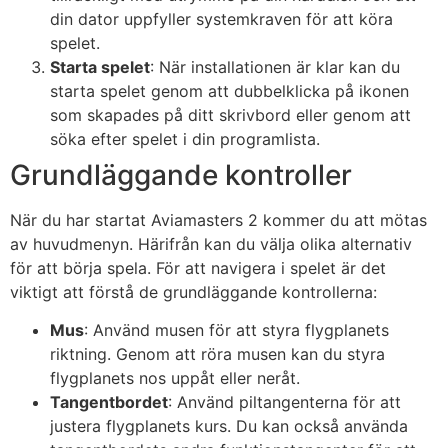
din dator uppfyller systemkraven för att köra
spelet.
Starta spelet
: När installationen är klar kan du
starta spelet genom att dubbelklicka på ikonen
som skapades på ditt skrivbord eller genom att
söka efter spelet i din programlista.
Grundläggande kontroller
När du har startat Aviamasters 2 kommer du att mötas
av huvudmenyn. Härifrån kan du välja olika alternativ
för att börja spela. För att navigera i spelet är det
viktigt att förstå de grundläggande kontrollerna:
Mus
: Använd musen för att styra flygplanets
riktning. Genom att röra musen kan du styra
flygplanets nos uppåt eller neråt.
Tangentbordet
: Använd piltangenterna för att
justera flygplanets kurs. Du kan också använda