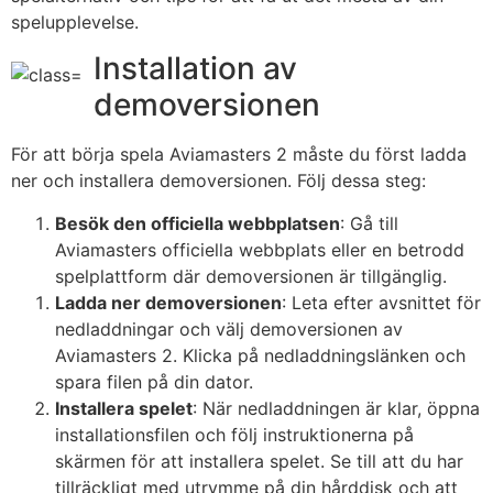
spelupplevelse.
Installation av
demoversionen
För att börja spela Aviamasters 2 måste du först ladda
ner och installera demoversionen. Följ dessa steg:
Besök den officiella webbplatsen
: Gå till
Aviamasters officiella webbplats eller en betrodd
spelplattform där demoversionen är tillgänglig.
Ladda ner demoversionen
: Leta efter avsnittet för
nedladdningar och välj demoversionen av
Aviamasters 2. Klicka på nedladdningslänken och
spara filen på din dator.
Installera spelet
: När nedladdningen är klar, öppna
installationsfilen och följ instruktionerna på
skärmen för att installera spelet. Se till att du har
tillräckligt med utrymme på din hårddisk och att