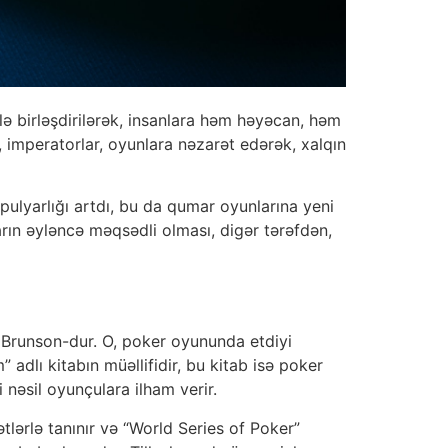
lə birləşdirilərək, insanlara həm həyəcan, həm
 imperatorlar, oyunlara nəzarət edərək, xalqın
opulyarlığı artdı, bu da qumar oyunlarına yeni
arın əyləncə məqsədli olması, digər tərəfdən,
e Brunson-dur. O, poker oyununda etdiyi
adlı kitabın müəllifidir, bu kitab isə poker
 nəsil oyunçulara ilham verir.
tlərlə tanınır və “World Series of Poker”