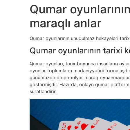
Qumar oyunlarının
maraqlı anlar
Qumar oyunlarının unudulmaz hekayələri tarix
Qumar oyunlarının tarixi k
Qumar oyunları, tarix boyunca insanların əylənc
oyunlar toplumların mədəniyyətini formalaşdırm
günümüzdə də populyar olaraq oynanmaqdadır. 
göstərmişdir. Hazırda, onlayn qumar platform
sürətləndirir.