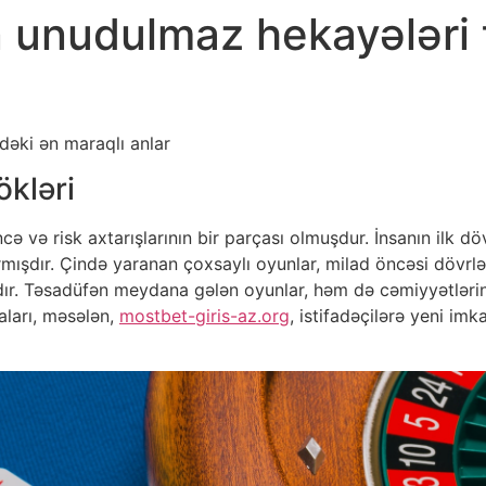
 unudulmaz hekayələri 
dəki ən maraqlı anlar
ökləri
ə və risk axtarışlarının bir parçası olmuşdur. İnsanın ilk dö
ışdır. Çində yaranan çoxsaylı oyunlar, milad öncəsi dövrlər
Təsadüfən meydana gələn oyunlar, həm də cəmiyyətlərin iqt
aları, məsələn,
mostbet-giris-az.org
, istifadəçilərə yeni im