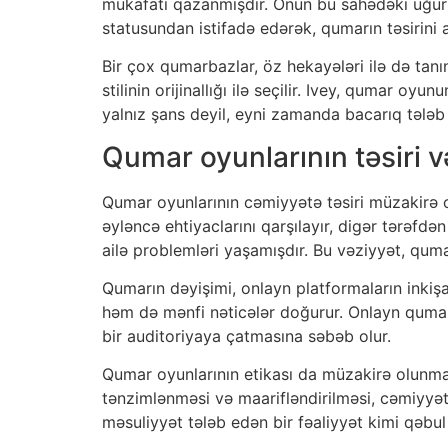
mükafatı qazanmışdır. Onun bu sahədəki uğurl
statusundan istifadə edərək, qumarın təsirini 
Bir çox qumarbazlar, öz hekayələri ilə də tanı
stilinin orijinallığı ilə seçilir. Ivey, qumar o
yalnız şans deyil, eyni zamanda bacarıq tələb 
Qumar oyunlarının təsiri v
Qumar oyunlarının cəmiyyətə təsiri müzakirə o
əyləncə ehtiyaclarını qarşılayır, digər tərəfdə
ailə problemləri yaşamışdır. Bu vəziyyət, qum
Qumarın dəyişimi, onlayn platformaların inkişa
həm də mənfi nəticələr doğurur. Onlayn qumarı
bir auditoriyaya çatmasına səbəb olur.
Qumar oyunlarının etikası da müzakirə olunmal
tənzimlənməsi və maarifləndirilməsi, cəmiyyət
məsuliyyət tələb edən bir fəaliyyət kimi qəbul 