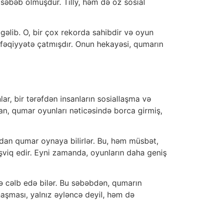
səbəb olmuşdur. Tilly, həm də öz sosial
 gəlib. O, bir çox rekorda sahibdir və oyun
üvəffəqiyyətə çatmışdır. Onun hekayəsi, qumarın
r, bir tərəfdən insanların sosiallaşma və
nsan, qumar oyunları nəticəsində borca girmiş,
madan qumar oynaya bilirlər. Bu, həm müsbət,
şviq edir. Eyni zamanda, oyunların daha geniş
rə cəlb edə bilər. Bu səbəbdən, qumarın
naşması, yalnız əyləncə deyil, həm də