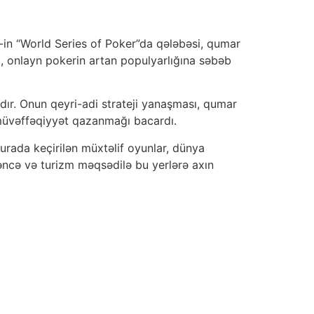
in “World Series of Poker”da qələbəsi, qumar
, onlayn pokerin artan populyarlığına səbəb
dır. Onun qeyri-adi strateji yanaşması, qumar
 müvəffəqiyyət qazanmağı bacardı.
urada keçirilən müxtəlif oyunlar, dünya
əncə və turizm məqsədilə bu yerlərə axın