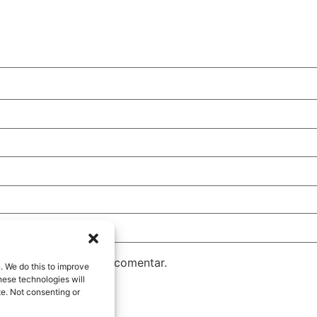
 próxima vez que eu comentar.
. We do this to improve
ese technologies will
te. Not consenting or