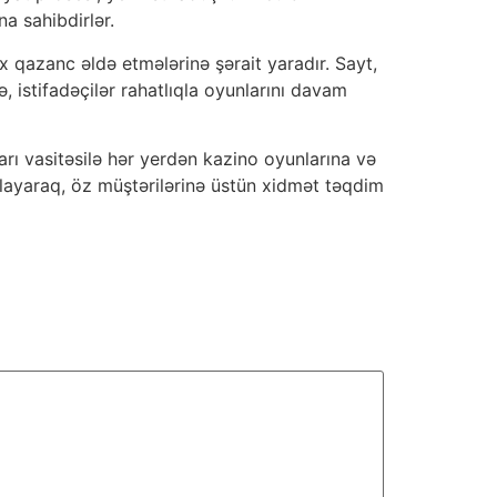
a sahibdirlər.
qazanc əldə etmələrinə şərait yaradır. Sayt,
, istifadəçilər rahatlıqla oyunlarını davam
ları vasitəsilə hər yerdən kazino oyunlarına və
anlayaraq, öz müştərilərinə üstün xidmət təqdim