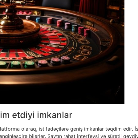
im etdiyi imkanlar
tforma olaraq, istifadəçilərə geniş imkanlar təqdim edir. İ
ginləşdirə bilərlər. Saytın rahat interfeysi və sürətli qeydiy