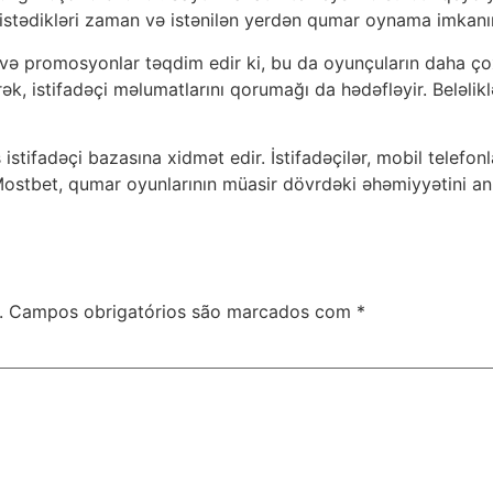
 istədikləri zaman və istənilən yerdən qumar oynama imkanın
ə promosyonlar təqdim edir ki, bu da oyunçuların daha çox 
ək, istifadəçi məlumatlarını qorumağı da hədəfləyir. Beləliklə
 istifadəçi bazasına xidmət edir. İstifadəçilər, mobil telefon
r. Mostbet, qumar oyunlarının müasir dövrdəki əhəmiyyətini 
.
Campos obrigatórios são marcados com
*