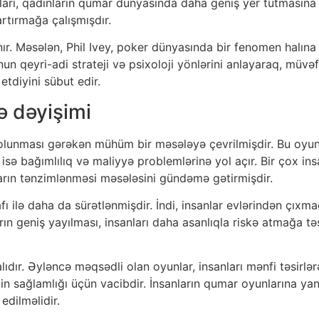
arı, qadınların qumar dünyasında daha geniş yer tutmasına 
artırmağa çalışmışdır.
nır. Məsələn, Phil Ivey, poker dünyasında bir fenomen halına
yununun qeyri-adi strateji və psixoloji yönlərini anlayaraq, m
etdiyini sübut edir.
ə dəyişimi
lunması gərəkən mühüm bir məsələyə çevrilmişdir. Bu oyunla
n isə bağımlılıq və maliyyə problemlərinə yol açır. Bir çox i
arın tənzimlənməsi məsələsini gündəmə gətirmişdir.
fı ilə daha da sürətlənmişdir. İndi, insanlar evlərindən çıx
n geniş yayılması, insanları daha asanlıqla riskə atmağa tə
ıdır. Əyləncə məqsədli olan oyunlar, insanları mənfi təsirlə
in sağlamlığı üçün vacibdir. İnsanların qumar oyunlarına ya
edilməlidir.