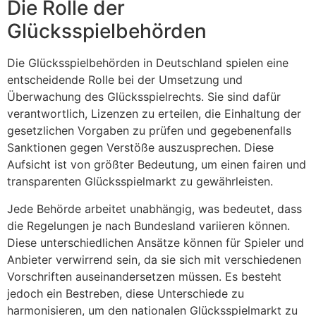
Die Rolle der
Glücksspielbehörden
Die Glücksspielbehörden in Deutschland spielen eine
entscheidende Rolle bei der Umsetzung und
Überwachung des Glücksspielrechts. Sie sind dafür
verantwortlich, Lizenzen zu erteilen, die Einhaltung der
gesetzlichen Vorgaben zu prüfen und gegebenenfalls
Sanktionen gegen Verstöße auszusprechen. Diese
Aufsicht ist von größter Bedeutung, um einen fairen und
transparenten Glücksspielmarkt zu gewährleisten.
Jede Behörde arbeitet unabhängig, was bedeutet, dass
die Regelungen je nach Bundesland variieren können.
Diese unterschiedlichen Ansätze können für Spieler und
Anbieter verwirrend sein, da sie sich mit verschiedenen
Vorschriften auseinandersetzen müssen. Es besteht
jedoch ein Bestreben, diese Unterschiede zu
harmonisieren, um den nationalen Glücksspielmarkt zu