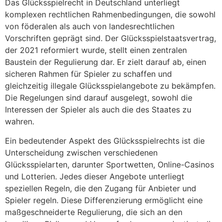
Das Glücksspielrecht in Deutschland unterliegt
komplexen rechtlichen Rahmenbedingungen, die sowohl
von föderalen als auch von landesrechtlichen
Vorschriften geprägt sind. Der Glücksspielstaatsvertrag,
der 2021 reformiert wurde, stellt einen zentralen
Baustein der Regulierung dar. Er zielt darauf ab, einen
sicheren Rahmen für Spieler zu schaffen und
gleichzeitig illegale Glücksspielangebote zu bekämpfen.
Die Regelungen sind darauf ausgelegt, sowohl die
Interessen der Spieler als auch die des Staates zu
wahren.
Ein bedeutender Aspekt des Glücksspielrechts ist die
Unterscheidung zwischen verschiedenen
Glücksspielarten, darunter Sportwetten, Online-Casinos
und Lotterien. Jedes dieser Angebote unterliegt
speziellen Regeln, die den Zugang für Anbieter und
Spieler regeln. Diese Differenzierung ermöglicht eine
maßgeschneiderte Regulierung, die sich an den