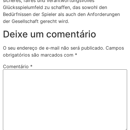
sicheres, faires und verantwortungsvolles
Glücksspielumfeld zu schaffen, das sowohl den
Bedürfnissen der Spieler als auch den Anforderungen
der Gesellschaft gerecht wird.
Deixe um comentário
O seu endereço de e-mail não será publicado.
Campos
obrigatórios são marcados com
*
Comentário
*