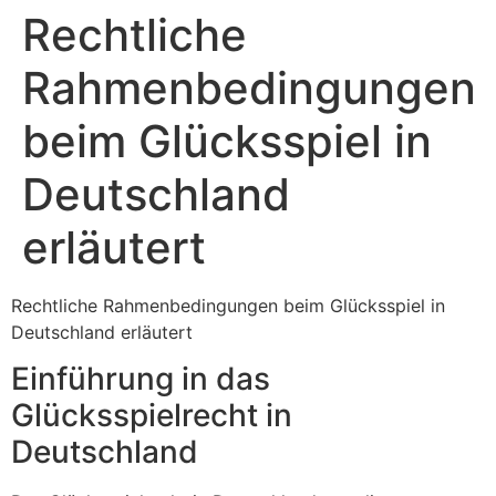
Rechtliche
Rahmenbedingungen
beim Glücksspiel in
Deutschland
erläutert
Rechtliche Rahmenbedingungen beim Glücksspiel in
Deutschland erläutert
Einführung in das
Glücksspielrecht in
Deutschland