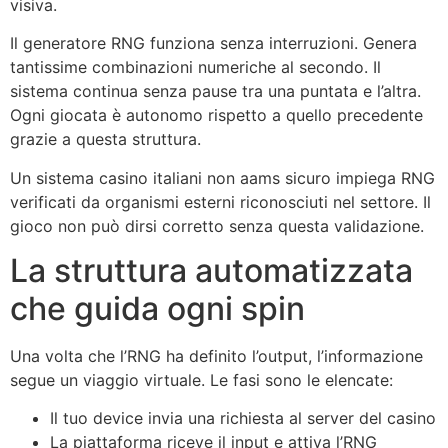
visiva.
Il generatore RNG funziona senza interruzioni. Genera
tantissime combinazioni numeriche al secondo. Il
sistema continua senza pause tra una puntata e l’altra.
Ogni giocata è autonomo rispetto a quello precedente
grazie a questa struttura.
Un sistema casino italiani non aams sicuro impiega RNG
verificati da organismi esterni riconosciuti nel settore. Il
gioco non può dirsi corretto senza questa validazione.
La struttura automatizzata
che guida ogni spin
Una volta che l’RNG ha definito l’output, l’informazione
segue un viaggio virtuale. Le fasi sono le elencate:
Il tuo device invia una richiesta al server del casino
La piattaforma riceve il input e attiva l’RNG