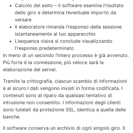
Calcolo del esito – il software esamina l’risultato
dello giro e determina l’eventuale importo da
versare
Il elaboratore rimanda l’responso della sessione
istantaneamente al tuo apparecchio
L’sequenza visiva si conclude visualizzando
l’responso predeterminato
In meno di un secondo l’intero processo è già avvenuto.
Più forte è la connessione, più veloce sarà la
elaborazione del server.
Tramite la crittografia, ciascun scambio di informazioni
è al sicuro.I dati vengono inviati in forma codificata. I
contenuti sono al riparo da qualsiasi tentativo di
intrusione non consentito. I informazioni degli clienti
sono tutelati da protezione SSL, identica a quella delle
banche.
Il software conserva un archivio di ogni singolo giro. Il