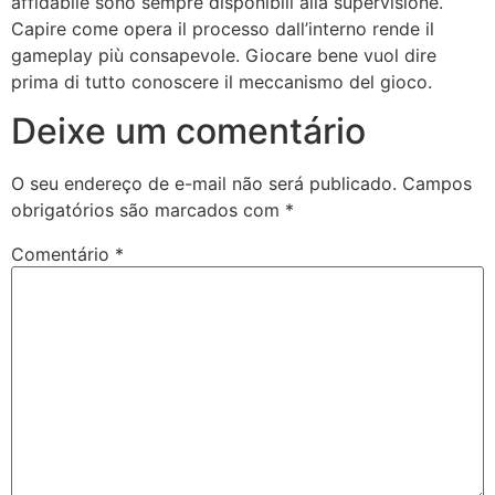
affidabile sono sempre disponibili alla supervisione.
Capire come opera il processo dall’interno rende il
gameplay più consapevole. Giocare bene vuol dire
prima di tutto conoscere il meccanismo del gioco.
Deixe um comentário
O seu endereço de e-mail não será publicado.
Campos
obrigatórios são marcados com
*
Comentário
*