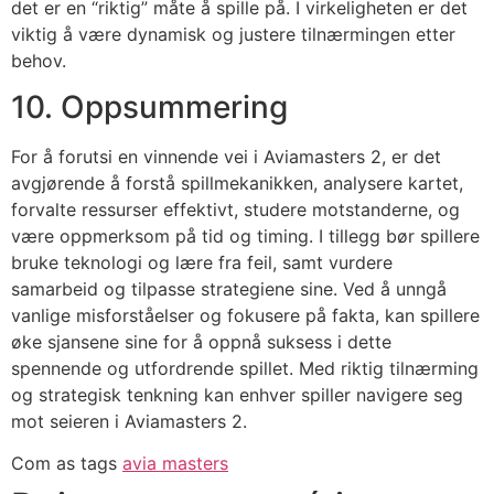
det er en “riktig” måte å spille på. I virkeligheten er det
viktig å være dynamisk og justere tilnærmingen etter
behov.
10. Oppsummering
For å forutsi en vinnende vei i Aviamasters 2, er det
avgjørende å forstå spillmekanikken, analysere kartet,
forvalte ressurser effektivt, studere motstanderne, og
være oppmerksom på tid og timing. I tillegg bør spillere
bruke teknologi og lære fra feil, samt vurdere
samarbeid og tilpasse strategiene sine. Ved å unngå
vanlige misforståelser og fokusere på fakta, kan spillere
øke sjansene sine for å oppnå suksess i dette
spennende og utfordrende spillet. Med riktig tilnærming
og strategisk tenkning kan enhver spiller navigere seg
mot seieren i Aviamasters 2.
Com as tags
avia masters