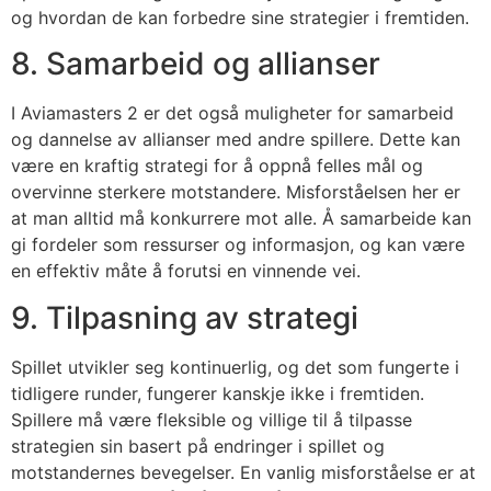
og hvordan de kan forbedre sine strategier i fremtiden.
8. Samarbeid og allianser
I Aviamasters 2 er det også muligheter for samarbeid
og dannelse av allianser med andre spillere. Dette kan
være en kraftig strategi for å oppnå felles mål og
overvinne sterkere motstandere. Misforståelsen her er
at man alltid må konkurrere mot alle. Å samarbeide kan
gi fordeler som ressurser og informasjon, og kan være
en effektiv måte å forutsi en vinnende vei.
9. Tilpasning av strategi
Spillet utvikler seg kontinuerlig, og det som fungerte i
tidligere runder, fungerer kanskje ikke i fremtiden.
Spillere må være fleksible og villige til å tilpasse
strategien sin basert på endringer i spillet og
motstandernes bevegelser. En vanlig misforståelse er at