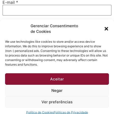
E-mail
*
Site
Gerenciar Consentimento
de Cookies
We use technologies like cookies to store and/or access device
information. We do this to improve browsing experience and to show
Salvar meus dados neste navegador para a próxima vez
(non-) personalized ads. Consenting to these technologies will allow us
que eu comentar.
to process data such as browsing behavior or unique IDs on this site. Not
consenting or withdrawing consent, may adversely affect certain
features and functions.
Aceitar
Negar
Obtenha a melhor qualidade acústica e térmica em sua
casa. Esquadrias instaladas em até 30 dias e sem dor
Ver preferências
de cabeça.
Todos os direitos reservados
Política de Cookies
Politicas de Privacidade